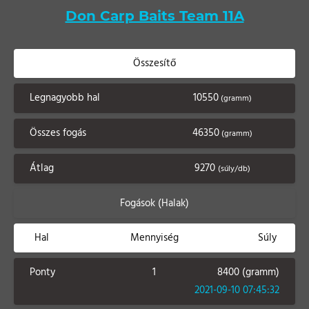
Don Carp Baits Team 11A
Összesítő
Legnagyobb hal
10550
(gramm)
Összes fogás
46350
(gramm)
Átlag
9270
(súly/db)
Fogások (Halak)
Hal
Mennyiség
Súly
Ponty
1
8400 (gramm)
2021-09-10 07:45:32