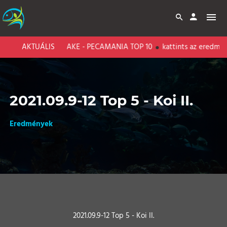
BARI CARP LAKE - PECAMANIA TOP 10
AKTUÁLIS
kattints az eredménye
2021.09.9-12 Top 5 - Koi II.
Eredmények
2021.09.9-12 Top 5 - Koi II.