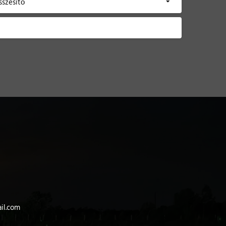
sszesítő
il.com