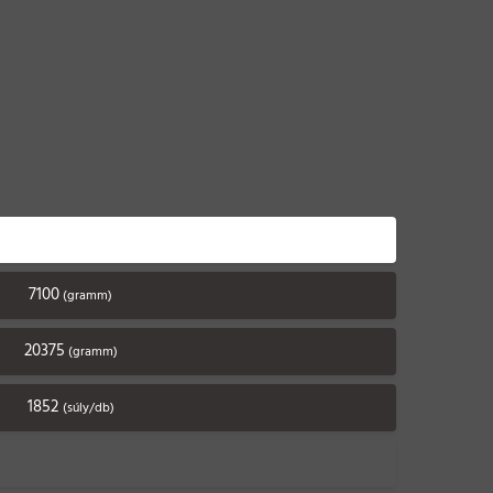
7100
(gramm)
20375
(gramm)
1852
(súly/db)