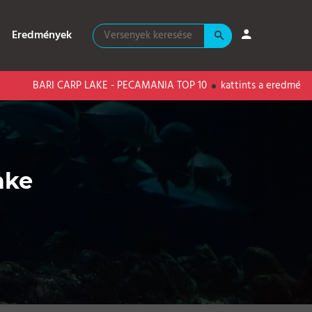
Eredmények
BARI CARP LAKE - PECAMANIA TOP 10
kattints a eredményekért!
ake