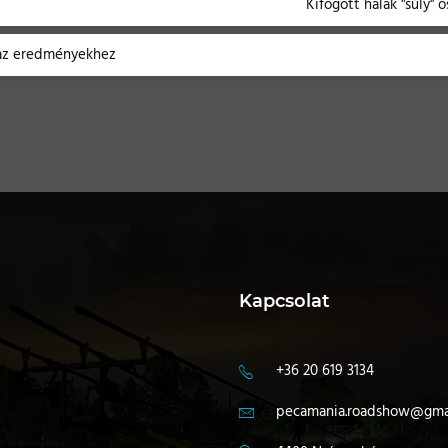
Kifogott halak "súly" ö
 az eredményekhez
Kapcsolat
+36 20 619 3134
pecamania.roadshow@gma