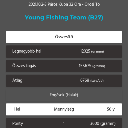
2021.10.2-3 Páros Kupa 32 Óra - Orosi Tó
Young Fishing Team (B27)
Összesítő
Legnagyobb hal
12025
(gramm)
Összes fogás
155675
(gramm)
Átlag
6768
(súly/db)
Fogások (Halak)
Hal
Mennyiség
Súly
Ponty
1
3600 (gramm)