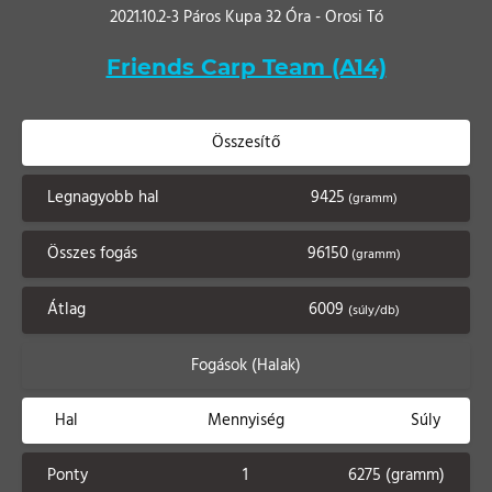
2021.10.2-3 Páros Kupa 32 Óra - Orosi Tó
Friends Carp Team (A14)
Összesítő
Legnagyobb hal
9425
(gramm)
Összes fogás
96150
(gramm)
Átlag
6009
(súly/db)
Fogások (Halak)
Hal
Mennyiség
Súly
Ponty
1
6275 (gramm)