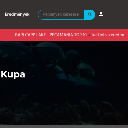
Eredmények
BARI CARP LAKE - PECAMANIA TOP 10
kattints a eredményekért
g Kupa