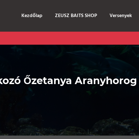
Kezdőlap
ZEUSZ BAITS SHOP
Versenyek
alákozó Őzetanya Aranyhoro