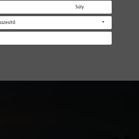
Súly
sszesítő