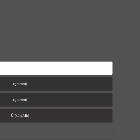
(gramm)
(gramm)
0
(súly/db)