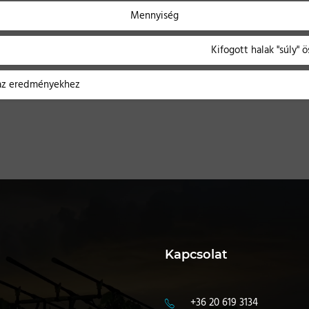
Mennyiség
Kifogott halak "súly" ö
 az eredményekhez
Kapcsolat
+36 20 619 3134