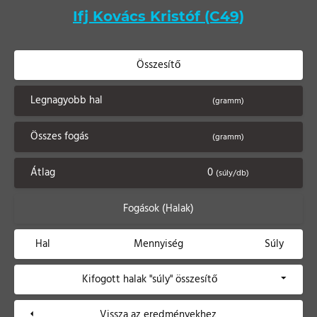
Ifj Kovács Kristóf (C49)
Összesítő
Legnagyobb hal
(gramm)
Összes fogás
(gramm)
Átlag
0
(súly/db)
Fogások (Halak)
Hal
Mennyiség
Súly
Kifogott halak "súly" összesítő
Vissza az eredményekhez