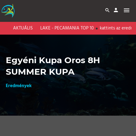
AKTUÁLIS
BARI CARP LAKE - PECAMANIA TOP 10
kattints az eredmény
Egyéni Kupa Oros 8H
SUMMER KUPA
Eredmények