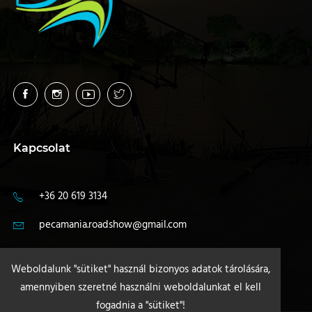
Kapcsolat
+36 20 619 3134
pecamania.roadshow@gmail.com
4400 Nyíregyháza
Weboldalunk "sütiket" használ bizonyos adatok tárolására,
amennyiben szeretné használni weboldalunkat el kell
fogadnia a "sütiket"!