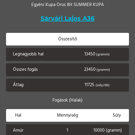
Egyéni Kupa Oros 8H SUMMER KUPA
Sárvári Lajos A36
Összesítő
Legnagyobb hal
13450
(gramm)
Összes fogás
23450
(gramm)
Átlag
11725
(súly/db)
Fogások (Halak)
Hal
Mennyiség
Súly
Amúr
1
10000 (gramm)