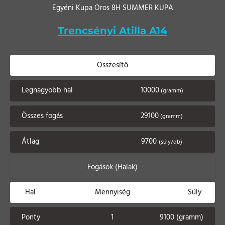
Egyéni Kupa Oros 8H SUMMER KUPA
Trencsényi Atilla A14
Összesítő
Legnagyobb hal
10000
(gramm)
Összes fogás
29100
(gramm)
Átlag
9700
(súly/db)
Fogások (Halak)
Hal
Mennyiség
Súly
Ponty
1
9100 (gramm)