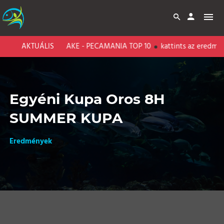
BARI CARP LAKE - PECAMANIA TOP 10
AKTUÁLIS
kattints az eredménye
Egyéni Kupa Oros 8H
SUMMER KUPA
Eredmények