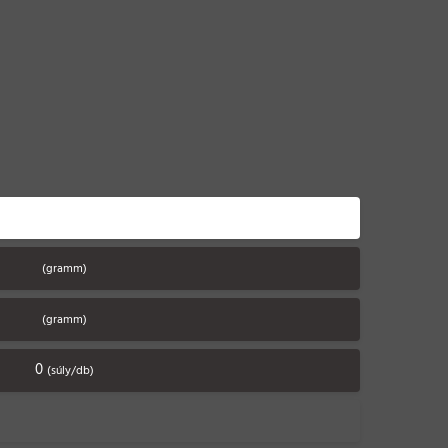
(gramm)
(gramm)
0
(súly/db)