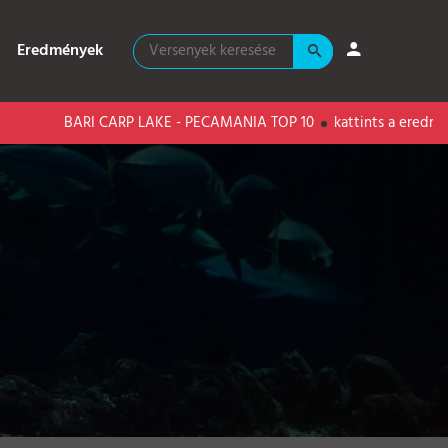
Eredmények
BARI CARP LAKE - PECAMANIA TOP 10
kattints a eredményekér