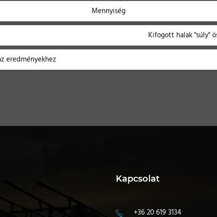
Mennyiség
Kifogott halak "súly" ö
 az eredményekhez
Kapcsolat
+36 20 619 3134