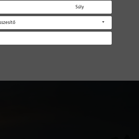
Súly
sszesítő