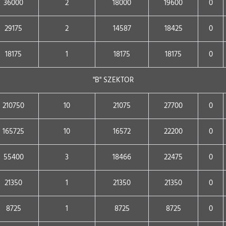
36000
2
18000
19600
0
29175
2
14587
18425
0
18175
1
18175
18175
0
"B" SZEKTOR
210750
10
21075
27700
0
165725
10
16572
22200
0
55400
3
18466
22475
0
21350
1
21350
21350
0
8725
1
8725
8725
0