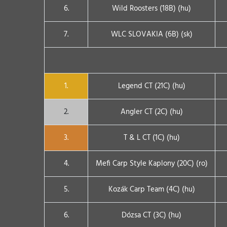
6.
Wild Roosters (18B) (hu)
7.
WLC SLOVAKIA (6B) (sk)
1.
Legend CT (21C) (hu)
2.
Angler CT (2C) (hu)
3.
T & L CT (1C) (hu)
4.
Mefi Carp Style Kaplony (20C) (ro)
5.
Kozák Carp Team (4C) (hu)
6.
Dózsa CT (3C) (hu)