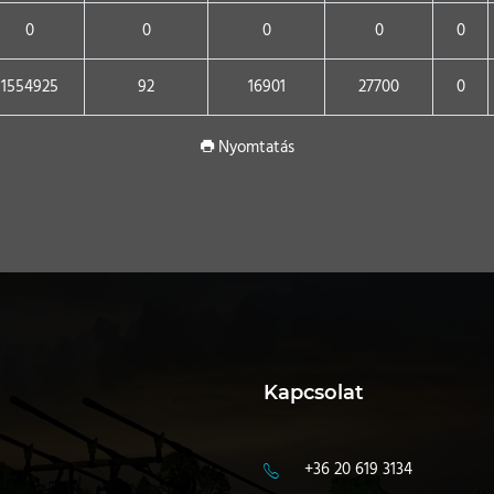
0
0
0
0
0
1554925
92
16901
27700
0
Nyomtatás
Kapcsolat
+36 20 619 3134