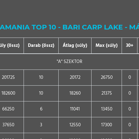
AMANIA TOP 10 - BARI CARP LAKE - M
úly (össz)
Darab (össz)
Átlag (súly)
Max (súly)
30+
"A" SZEKTOR
201725
10
20172
26750
0
182600
10
18260
21375
0
66250
6
11041
13450
0
37650
3
12550
17300
0