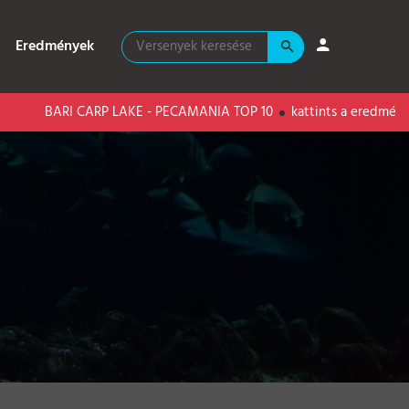
Eredmények
BARI CARP LAKE - PECAMANIA TOP 10
kattints a eredményekért!