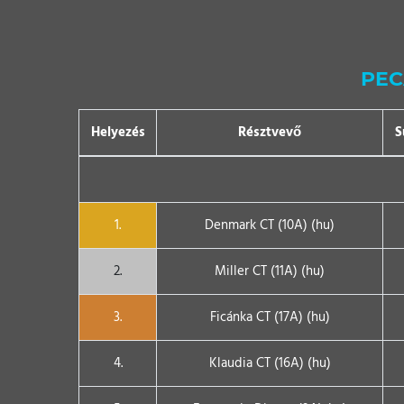
PEC
Helyezés
Résztvevő
S
1.
Denmark CT (10A) (hu)
2.
Miller CT (11A) (hu)
3.
Ficánka CT (17A) (hu)
4.
Klaudia CT (16A) (hu)