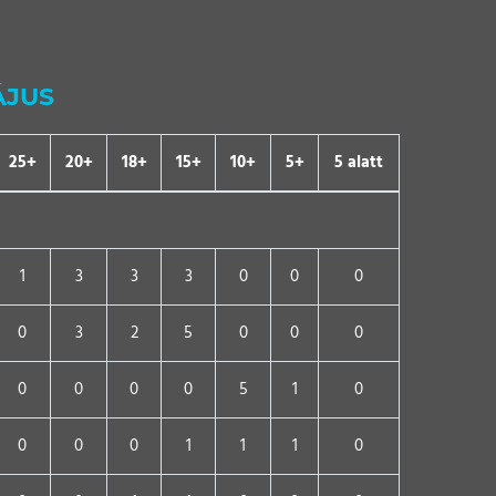
ÁJUS
25+
20+
18+
15+
10+
5+
5 alatt
1
3
3
3
0
0
0
0
3
2
5
0
0
0
0
0
0
0
5
1
0
0
0
0
1
1
1
0