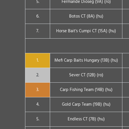
5.
Fermande Dioseg (9A) (ro)
6.
Botos CT (8A) (hu)
7.
Horse Bait's Cumpi CT (15A) (hu)
1.
Mefi Carp Baits Hungary (13B) (hu)
2.
Sever CT (12B) (ro)
3.
Carp Fishing Team (14B) (hu)
4.
Gold Carp Team (19B) (hu)
5.
Endless CT (7B) (hu)