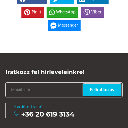
Pin it
WhatsApp
Viber
Messenger
Iratkozz fel hírleveleinkre!
Feliratkozás
Kérdésed van?
+36 20 619 3134