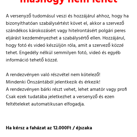
A versenyző tudomásul veszi és hozzájárul ahhoz, hogy ha
bizonyíthatóan szabálysértést követ el, akkor a szervező
szándékos károkozásért vagy hitelrontásért polgári peres
eljárást kezdeményezhet a szabálysértő ellen. Hozzájárul,
hogy fotó és videó készüljön róla, amit a szervező közzé
tehet. Engedély nélkül semmilyen fotó, videó és egyéb
információ tehető közzé.
A rendezvényen való részvétel nem kötelező!
Mindenki Önszántából jelentkezik és érkezik!
A rendezvényen bárki részt vehet, lehet amatör vagy profi
Csak ezek tudatába jeletkezhet a versenyző és ezen
feltételeket automatikusan elfogadja.
Ha kérsz a faházat az 12.000Ft / éjszaka