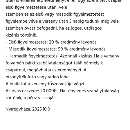
után is értékelhető eredményt ér el, úgy az érintett csapat
első figyelmeztetése után, vele
szemben és az első vagy második figyelmeztetést
figyelembe véve a verseny után 3 napig tudunk még vele
szemben óvást befogadni, ha ez jogos, utólagos
kizárás történik.
- Első figyelmeztetés: 20 % eredmény levonás.
- Második figyelmeztetés: 50 % eredmény levonás.
- Harmadik figyelmeztetés: Azonnali kizárás. Ha a verseny
folyamán bárki szabálytalanságot talál bármelyik
csapatnál, megóvhatja az eredményét. A
bizonyíték fotó vagy videó lehet.
A bírálatot a verseny főszervezője végzi.
Az óvás összege: 20.000Ft. Ha tényleges szabálytalanság
történik, a pénz visszajár.
Nyíregyháza. 2025.10.01