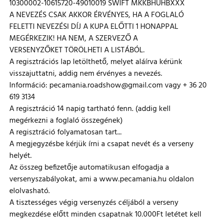
10300002-10615720-49010019 SWIFT MKKBHUHBXXX
A NEVEZÉS CSAK AKKOR ÉRVÉNYES, HA A FOGLALÓ
FELETTI NEVEZÉSI DÍJ A KUPA ELŐTTI 1 HONAPPAL
MEGÉRKEZIK! HA NEM, A SZERVEZŐ A
VERSENYZŐKET TÖRÖLHETI A LISTÁBÓL.
A regisztrációs lap letölthető, melyet aláírva kérünk
visszajuttatni, addig nem érvényes a nevezés.
Információ: pecamania.roadshow@gmail.com vagy + 36 20
619 3134
A regisztráció 14 napig tartható fenn. (addig kell
megérkezni a foglaló összegének)
A regisztráció folyamatosan tart...
A megjegyzésbe kérjük írni a csapat nevét és a verseny
helyét.
Az összeg befizetője automatikusan elfogadja a
versenyszabályokat, ami a www.pecamania.hu oldalon
elolvasható.
A tisztességes végig versenyzés céljából a verseny
megkezdése előtt minden csapatnak 10.000Ft letétet kell