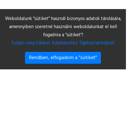
Weboldalunk "sütiket" használ bizonyos adatok tárolására,
amennyiben szeretné használni weboldalunkat el kell
fogadnia a "sütiket"!
Tudjon meg többet Adatkezelési Tájékoztatónkból!
Rendben, elfogadom a "sütiket"