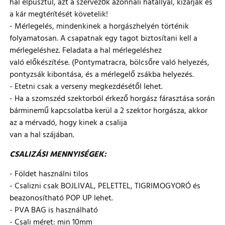
hal elpusztul, azt a szervezők azonnali hatállyal, kizárják és
a kár megtérítését követelik!
- Mérlegelés, mindenkinek a horgászhelyén történik
folyamatosan. A csapatnak egy tagot biztosítani kell a
mérlegeléshez. Feladata a hal mérlegeléshez
való előkészítése. (Pontymatracra, bölcsőre való helyezés,
pontyzsák kibontása, és a mérlegelő zsákba helyezés.
- Etetni csak a verseny megkezdésétől lehet.
- Ha a szomszéd szektorból érkező horgász fárasztása során
bárminemű kapcsolatba kerül a 2 szektor horgásza, akkor
az a mérvadó, hogy kinek a csalija
van a hal szájában.
CSALIZÁSI MENNYISÉGEK:
- Földet használni tilos
- Csalizni csak BOJLIVAL, PELETTEL, TIGRIMOGYORÓ és
beazonosítható POP UP lehet.
- PVA BAG is használható
- Csali méret: min 10mm