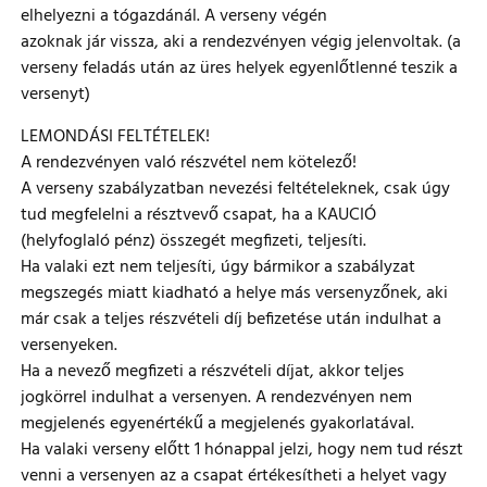
elhelyezni a tógazdánál. A verseny végén
azoknak jár vissza, aki a rendezvényen végig jelenvoltak. (a
verseny feladás után az üres helyek egyenlőtlenné teszik a
versenyt)
LEMONDÁSI FELTÉTELEK!
A rendezvényen való részvétel nem kötelező!
A verseny szabályzatban nevezési feltételeknek, csak úgy
tud megfelelni a résztvevő csapat, ha a KAUCIÓ
(helyfoglaló pénz) összegét megfizeti, teljesíti.
Ha valaki ezt nem teljesíti, úgy bármikor a szabályzat
megszegés miatt kiadható a helye más versenyzőnek, aki
már csak a teljes részvételi díj befizetése után indulhat a
versenyeken.
Ha a nevező megfizeti a részvételi díjat, akkor teljes
jogkörrel indulhat a versenyen. A rendezvényen nem
megjelenés egyenértékű a megjelenés gyakorlatával.
Ha valaki verseny előtt 1 hónappal jelzi, hogy nem tud részt
venni a versenyen az a csapat értékesítheti a helyet vagy