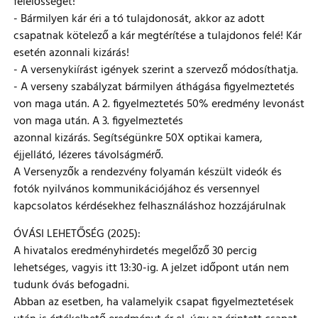
felelősséget!
- Bármilyen kár éri a tó tulajdonosát, akkor az adott
csapatnak kötelező a kár megtérítése a tulajdonos felé! Kár
esetén azonnali kizárás!
- A versenykiírást igények szerint a szervező módosíthatja.
- A verseny szabályzat bármilyen áthágása figyelmeztetés
von maga után. A 2. figyelmeztetés 50% eredmény levonást
von maga után. A 3. figyelmeztetés
azonnal kizárás. Segítségünkre 50X optikai kamera,
éjjellátó, lézeres távolságmérő.
A Versenyzők a rendezvény folyamán készült videók és
fotók nyilvános kommunikációjához és versennyel
kapcsolatos kérdésekhez felhasználáshoz hozzájárulnak
ÓVÁSI LEHETŐSÉG (2025):
A hivatalos eredményhirdetés megelőző 30 percig
lehetséges, vagyis itt 13:30-ig. A jelzet időpont után nem
tudunk óvás befogadni.
Abban az esetben, ha valamelyik csapat figyelmeztetések