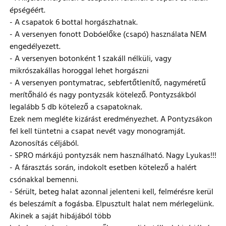
épségéért.
- A csapatok 6 bottal horgászhatnak.
- A versenyen fonott Dobóelőke (csapó) használata NEM
engedélyezett.
- A versenyen botonként 1 szakáll nélküli, vagy
mikrószakállas horoggal lehet horgászni
- A versenyen pontymatrac, sebfertőtlenítő, nagyméretű
merítőháló és nagy pontyzsák kötelező. Pontyzsákból
legalább 5 db kötelező a csapatoknak.
Ezek nem megléte kizárást eredményezhet. A Pontyzsákon
fel kell tüntetni a csapat nevét vagy monogramját.
Azonosítás céljából.
- SPRO márkájú pontyzsák nem használható. Nagy Lyukas!!!
- A fárasztás során, indokolt esetben kötelező a halért
csónakkal bemenni.
- Sérült, beteg halat azonnal jelenteni kell, felmérésre kerül
és beleszámít a fogásba. Elpusztult halat nem mérlegelünk.
Akinek a saját hibájából több