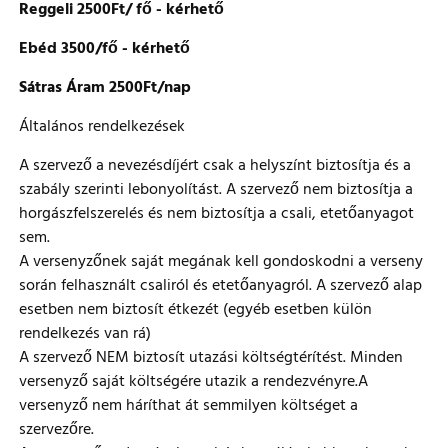
Reggeli 2500Ft/ fő - kérhető
Ebéd 3500/fő - kérhető
Sátras Áram 2500Ft/nap
Általános rendelkezések
A szervező a nevezésdíjért csak a helyszínt biztosítja és a
szabály szerinti lebonyolítást. A szervező nem biztosítja a
horgászfelszerelés és nem biztosítja a csali, etetőanyagot
sem.
A versenyzőnek saját megának kell gondoskodni a verseny
során felhasznált csaliról és etetőanyagról. A szervező alap
esetben nem biztosít étkezét (egyéb esetben külön
rendelkezés van rá)
A szervező NEM biztosít utazási költségtérítést. Minden
versenyző saját költségére utazik a rendezvényre.A
versenyző nem háríthat át semmilyen költséget a
szervezőre.