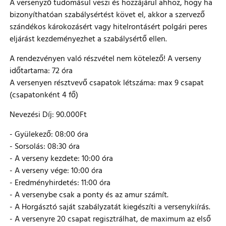
A versenyző tudomásul veszi és hozzájárul ahhoz, hogy ha
bizonyíthatóan szabálysértést követ el, akkor a szervező
szándékos károkozásért vagy hitelrontásért polgári peres
eljárást kezdeményezhet a szabálysértő ellen.
A rendezvényen való részvétel nem kötelező! A verseny
időtartama: 72 óra
A versenyen résztvevő csapatok létszáma: max 9 csapat
(csapatonként 4 fő)
Nevezési Díj: 90.000Ft
- Gyülekező: 08:00 óra
- Sorsolás: 08:30 óra
- A verseny kezdete: 10:00 óra
- A verseny vége: 10:00 óra
- Eredményhirdetés: 11:00 óra
- A versenybe csak a ponty és az amur számít.
- A Horgásztó saját szabályzatát kiegészíti a versenykiírás.
- A versenyre 20 csapat regisztrálhat, de maximum az első