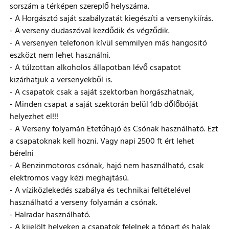
sorszám a térképen szereplő helyszáma.
- A Horgásztó saját szabályzatát kiegészíti a versenykiírás.
- A verseny dudaszóval kezdődik és végződik.
- A versenyen telefonon kívül semmilyen más hangositó
eszközt nem lehet használni.
- A túlzottan alkoholos állapotban lévő csapatot
kizárhatjuk a versenyekből is.
- A csapatok csak a saját szektorban horgászhatnak,
- Minden csapat a saját szektorán belül 1db dőlőbóját
helyezhet el!!!
- A Verseny folyamán Etetőhajó és Csónak használható. Ezt
a csapatoknak kell hozni. Vagy napi 2500 ft ért lehet
bérelni
- A Benzinmotoros csónak, hajó nem használható, csak
elektromos vagy kézi meghajtású.
- A víziközlekedés szabálya és technikai feltételével
használható a verseny folyamán a csónak.
- Halradar használható.
- A kijelölt helyeken a csapatok felelnek a tópart és halak