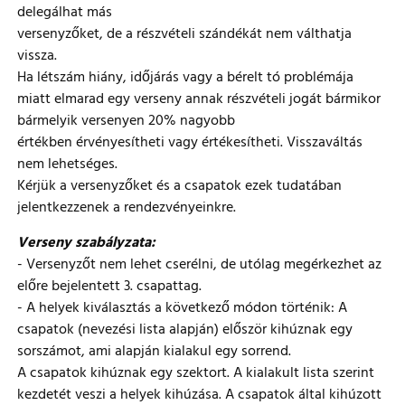
delegálhat más
versenyzőket, de a részvételi szándékát nem válthatja
vissza.
Ha létszám hiány, időjárás vagy a bérelt tó problémája
miatt elmarad egy verseny annak részvételi jogát bármikor
bármelyik versenyen 20% nagyobb
értékben érvényesítheti vagy értékesítheti. Visszaváltás
nem lehetséges.
Kérjük a versenyzőket és a csapatok ezek tudatában
jelentkezzenek a rendezvényeinkre.
Verseny szabályzata:
- Versenyzőt nem lehet cserélni, de utólag megérkezhet az
előre bejelentett 3. csapattag.
- A helyek kiválasztás a következő módon történik: A
csapatok (nevezési lista alapján) először kihúznak egy
sorszámot, ami alapján kialakul egy sorrend.
A csapatok kihúznak egy szektort. A kialakult lista szerint
kezdetét veszi a helyek kihúzása. A csapatok által kihúzott