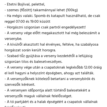
- Etetni Bojlival, pelettel,
- szemes (főzött) takarmánnyal lehet (100kg)
- Ha mégis valaki. Spomb és katapult használható, de csak
reggel 07:00 és 19:00 között
- Horgászni szigorúan csak partról engedélyezett!
- A verseny vége előtt megakasztott hal még beleszámít a
versenybe.
- A kívülről akasztott hal érvényes, feltéve, ha szabályosa
horgászat során került horogra.
- Szabad tűz gyújtása a verseny kezdetétől a lefújásig
szigorúan tilos és balesetveszélyes.
- A verseny vége után a csapatoknak legkésőbb 12:00 óráig
el kell hagyni a helyszínt épségben, ahogy azt találták.
- A versenyzőknek kötelező betartani a versenybírók és
szervezők kéréseit.
- A versenyen időpontja alatt történő balesetekért a
versenyzők maguk vállalnak felelősséget.
- A tó partjáért és a halak épségéért a csapatok vállalnak