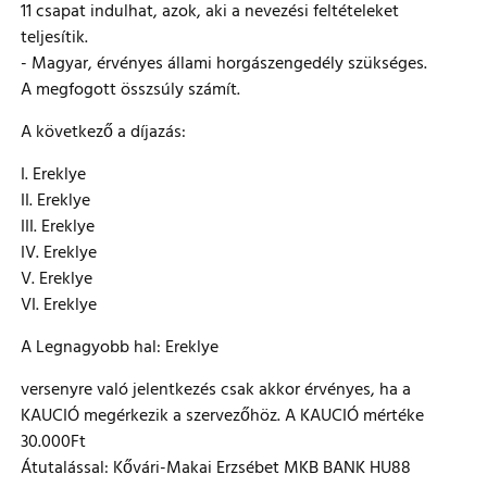
11 csapat indulhat, azok, aki a nevezési feltételeket
teljesítik.
- Magyar, érvényes állami horgászengedély szükséges.
A megfogott összsúly számít.
A következő a díjazás:
I. Ereklye
II. Ereklye
III. Ereklye
IV. Ereklye
​V. Ereklye
​VI. Ereklye
A Legnagyobb hal: Ereklye
versenyre való jelentkezés csak akkor érvényes, ha a
KAUCIÓ megérkezik a szervezőhöz. A KAUCIÓ mértéke
30.000Ft
Átutalással: Kővári-Makai Erzsébet MKB BANK HU88