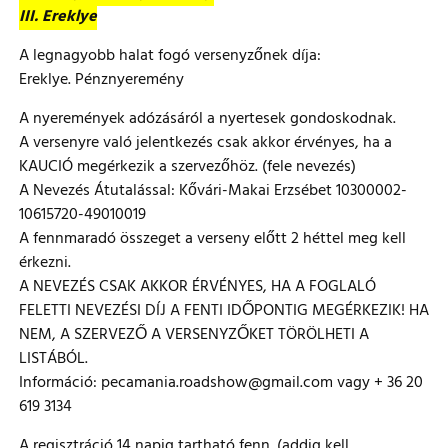
III. Ereklye
A legnagyobb halat fogó versenyzőnek díja:
Ereklye. Pénznyeremény
A nyeremények adózásáról a nyertesek gondoskodnak.
A versenyre való jelentkezés csak akkor érvényes, ha a
KAUCIÓ megérkezik a szervezőhöz. (fele nevezés)
A Nevezés Átutalással: Kővári-Makai Erzsébet 10300002-
10615720-49010019
A fennmaradó összeget a verseny előtt 2 héttel meg kell
érkezni.
A NEVEZÉS CSAK AKKOR ÉRVÉNYES, HA A FOGLALÓ
FELETTI NEVEZÉSI DÍJ A FENTI IDŐPONTIG MEGÉRKEZIK! HA
NEM, A SZERVEZŐ A VERSENYZŐKET TÖRÖLHETI A
LISTÁBÓL.
Információ: pecamania.roadshow@gmail.com vagy + 36 20
619 3134
A regisztráció 14 napig tartható fenn. (addig kell