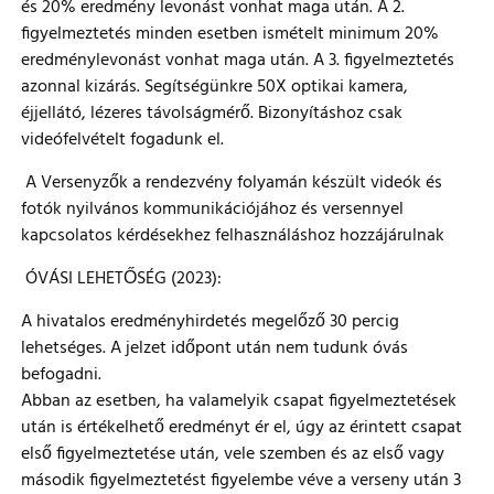
és 20% eredmény levonást vonhat maga után. A 2.
figyelmeztetés minden esetben ismételt minimum 20%
eredménylevonást vonhat maga után. A 3. figyelmeztetés
azonnal kizárás. Segítségünkre 50X optikai kamera,
éjjellátó, lézeres távolságmérő. Bizonyításhoz csak
videófelvételt fogadunk el.
A Versenyzők a rendezvény folyamán készült videók és
fotók nyilvános kommunikációjához és versennyel
kapcsolatos kérdésekhez felhasználáshoz hozzájárulnak
ÓVÁSI LEHETŐSÉG (2023):
A hivatalos eredményhirdetés megelőző 30 percig
lehetséges. A jelzet időpont után nem tudunk óvás
befogadni.
Abban az esetben, ha valamelyik csapat figyelmeztetések
után is értékelhető eredményt ér el, úgy az érintett csapat
első figyelmeztetése után, vele szemben és az első vagy
második figyelmeztetést figyelembe véve a verseny után 3