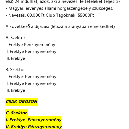
első 24 indulhat, azok, aki a nevezési feltételeket teljesítik.
- Magyar, érvényes állami horgászengedély szükséges.
- Nevezés: 60.000Ft Club Tagoknak: 55000Ft
A következő a díjazás: (létszám arányában emelkedhet)
A. Szektor
I. Ereklye Pénznyeremény
II. Ereklye Pénznyeremény
III. Ereklye
B. Szektor
I. Ereklye Pénznyeremény
II. Ereklye Pénznyeremény
III. Ereklye
CSAK OROSON
C. Szektor
I. Ereklye Pénznyeremény
II. Ereklye Pénznyeremény