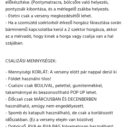
előkészítése. (Pontymatracra, bölcsőre való helyezés,
pontyzsák kibontása, és a mérlegelő zsákba helyezés.
- Etetni csak a verseny megkezdésétől lehet.
- Ha a szomszéd szektorból érkező horgász fárasztása során
bárminemű kapcsolatba kerül a 2 szektor horgásza, akkor
az a mérvadó, hogy kinek a horga vagy csalija van a hal
szájában.
CSALIZÁSI MENNYISÉGEK:
- Mennyiségi KORLÁT: A verseny elött pár nappal derül ki
- Földet használni tilos!
- Csalizni csak BOJLIVAL, pelettel, gumitermékkel,
takarmánnyal és beazonosítható POP UP lehet.
- Élőcsali csak MÁRCIUSBAN ÉS DECENBERBEN
használható, amúgy nem engedélyezett.
- Spomb és katapult használható, de csak a korlátozott
időszakban. (Ez a verseny elején van közölve)
- Dobócső, PVA és PVA BAG folyamatosan használható.