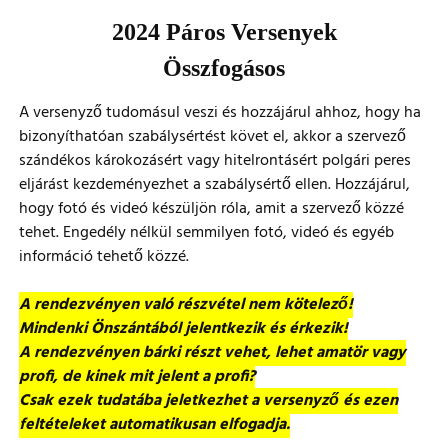
2024 Páros Versenyek
Összfogásos
A versenyző tudomásul veszi és hozzájárul ahhoz, hogy ha
bizonyíthatóan szabálysértést követ el, akkor a szervező
szándékos károkozásért vagy hitelrontásért polgári peres
eljárást kezdeményezhet a szabálysértő ellen. Hozzájárul,
hogy fotó és videó készüljön róla, amit a szervező közzé
tehet. Engedély nélkül semmilyen fotó, videó és egyéb
információ tehető közzé.
A rendezvényen való részvétel nem kötelező!
Mindenki Önszántából jelentkezik és érkezik!
A rendezvényen bárki részt vehet, lehet amatör vagy
profi, de kinek mit jelent a profi?
Csak ezek tudatába jeletkezhet a versenyző és ezen
feltételeket automatikusan elfogadja.