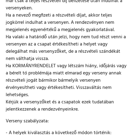
már csak a teljes részvételi díj befizetése után indulhat a
versenyeken.
Ha a nevező megfizeti a részvételi díjat, akkor teljes
jogkörrel indulhat a versenyen. A rendezvényen nem
megjelenés egyenértékű a megjelenés gyakorlatával.
Ha valaki a határidő után jelzi, hogy nem tud részt venni a
versenyen az a csapat értékesítheti a helyet vagy
delegálhat más versenyzőket, de a részvételi szándékát
nem válthatja vissza.
Ha KORMÁNYRENDELET vagy létszám hiány, időjárás vagy
a bérelt tó problémája miatt elmarad egy verseny annak
részvételi jogát bármikor bármelyik versenyen
érvényesítheti vagy értékesítheti. Visszaváltás nem
lehetséges.
Kérjük a versenyzőket és a csapatok ezek tudatában
jelentkezzenek a rendezvényeinkre.
Verseny szabályzata:
- A helyek kiválasztás a következő módon történik: