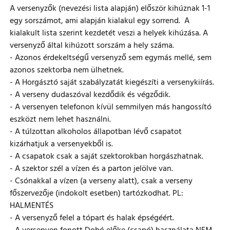
A versenyzők (nevezési lista alapján) először kihúznak 1-1
egy sorszámot, ami alapján kialakul egy sorrend. A
kialakult lista szerint kezdetét veszi a helyek kihúzása. A
versenyző által kihúzott sorszám a hely száma.
- Azonos érdekeltségű versenyző sem egymás mellé, sem
azonos szektorba nem ülhetnek.
- A Horgásztó saját szabályzatát kiegészíti a versenykiírás.
- A verseny dudaszóval kezdődik és végződik.
- A versenyen telefonon kívül semmilyen más hangossító
eszközt nem lehet használni.
- A túlzottan alkoholos állapotban lévő csapatot
kizárhatjuk a versenyekből is.
- A csapatok csak a saját szektorokban horgászhatnak.
- A szektor szél a vízen és a parton jelölve van.
- Csónakkal a vízen (a verseny alatt), csak a verseny
főszervezője (indokolt esetben) tartózkodhat. PL:
HALMENTÉS
- A versenyző felel a tópart és halak épségéért.