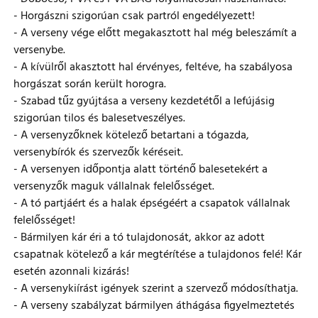
- Horgászni szigorúan csak partról engedélyezett!
- A verseny vége előtt megakasztott hal még beleszámít a
versenybe.
- A kívülről akasztott hal érvényes, feltéve, ha szabályosa
horgászat során került horogra.
- Szabad tűz gyújtása a verseny kezdetétől a lefújásig
szigorúan tilos és balesetveszélyes.
- A versenyzőknek kötelező betartani a tógazda,
versenybírók és szervezők kéréseit.
- A versenyen időpontja alatt történő balesetekért a
versenyzők maguk vállalnak felelősséget.
- A tó partjáért és a halak épségéért a csapatok vállalnak
felelősséget!
- Bármilyen kár éri a tó tulajdonosát, akkor az adott
csapatnak kötelező a kár megtérítése a tulajdonos felé! Kár
esetén azonnali kizárás!
- A versenykiírást igények szerint a szervező módosíthatja.
- A verseny szabályzat bármilyen áthágása figyelmeztetés