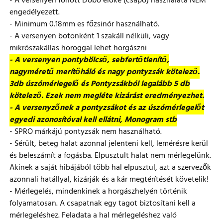
- A versenyen fonott Dobó előke (csapó) használata NEM
engedélyezett.
- Minimum 0.18mm es főzsinór használható.
- A versenyen botonként 1 szakáll nélküli, vagy
mikrószakállas horoggal lehet horgászni
- A versenyen pontybölcső, sebfertőtlenítő,
nagyméretű merítőháló és nagy pontyzsák kötelező.
3db úszómérlegelő és Pontyzsákból legalább 5 db
kötelező. Ezek nem megléte kizárást eredményezhet.
- A versenyzőnek a pontyzsákot és az úszómérlegelőt
egyedi azonosítóval kell ellátni, Monogram stb
- SPRO márkájú pontyzsák nem használható.
- Sérült, beteg halat azonnal jelenteni kell, lemérésre kerül
és beleszámít a fogásba. Elpusztult halat nem mérlegelünk.
Akinek a saját hibájából több hal elpusztul, azt a szervezők
azonnali hatállyal, kizárják és a kár megtérítését követelik!
- Mérlegelés, mindenkinek a horgászhelyén történik
folyamatosan. A csapatnak egy tagot biztosítani kell a
mérlegeléshez. Feladata a hal mérlegeléshez való