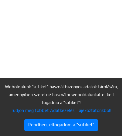
Weboldalunk "sütiket" használ bizonyos adatok tárolására,
amennyiben szeretné használni weboldalunkat el kell
fogadnia a "sütiket"!
Tudjon meg többet Adatkezelési Tájékoztatónkból!
Rendben, elfogadom a "sütiket"