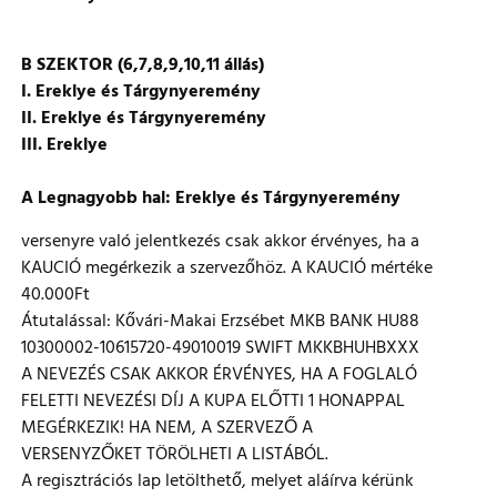
B SZEKTOR (6,7,8,9,10,11 állás)
I. Ereklye és Tárgynyeremény
II. Ereklye és Tárgynyeremény
III. Ereklye
A Legnagyobb hal: Ereklye és Tárgynyeremény
versenyre való jelentkezés csak akkor érvényes, ha a
KAUCIÓ megérkezik a szervezőhöz. A KAUCIÓ mértéke
40.000Ft
Átutalással: Kővári-Makai Erzsébet MKB BANK HU88
10300002-10615720-49010019 SWIFT MKKBHUHBXXX
A NEVEZÉS CSAK AKKOR ÉRVÉNYES, HA A FOGLALÓ
FELETTI NEVEZÉSI DÍJ A KUPA ELŐTTI 1 HONAPPAL
MEGÉRKEZIK! HA NEM, A SZERVEZŐ A
VERSENYZŐKET TÖRÖLHETI A LISTÁBÓL.
A regisztrációs lap letölthető, melyet aláírva kérünk