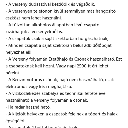
- A verseny dudaszóval kezdődik és végződik.
- A versenyen telefonon kívül semmilyen más hangositó
eszközt nem lehet használni.
- A túlzottan alkoholos állapotban lévő csapatot
kizárhatjuk a versenyekből is.
- A csapatok csak a saját szektorban horgászhatnak,
- Minden csapat a saját szektorán belül 2db dőlőbóját
helyezhet el!!!
- A Verseny folyamán Etetőhajó és Csónak használható. Ezt
a csapatoknak kell hozni. Vagy napi 2500 ft ért lehet
bérelni
- A Benzinmotoros csónak, hajó nem használható, csak
elektromos vagy kézi meghajtású.
- A víziközlekedés szabálya és technikai feltételével
használható a verseny folyamán a csónak.
- Halradar használható.
- A kijelölt helyeken a csapatok felelnek a tópart és halak
épségéért.