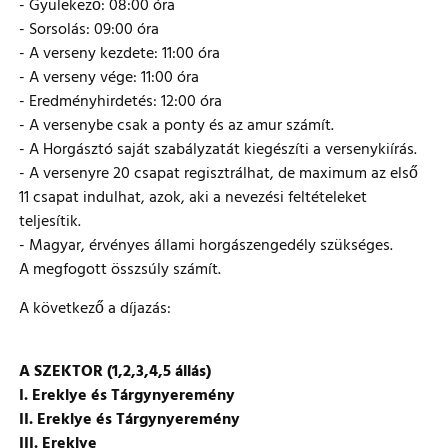
- Gyülekező: 08:00 óra
- Sorsolás: 09:00 óra
- A verseny kezdete: 11:00 óra
- A verseny vége: 11:00 óra
- Eredményhirdetés: 12:00 óra
- A versenybe csak a ponty és az amur számít.
- A Horgásztó saját szabályzatát kiegészíti a versenykiírás.
- A versenyre 20 csapat regisztrálhat, de maximum az első
11 csapat indulhat, azok, aki a nevezési feltételeket
teljesítik.
- Magyar, érvényes állami horgászengedély szükséges.
A megfogott összsúly számít.
A következő a díjazás:
A SZEKTOR (1,2,3,4,5 állás)
I. Ereklye és Tárgynyeremény
II. Ereklye és Tárgynyeremény
III. Ereklye