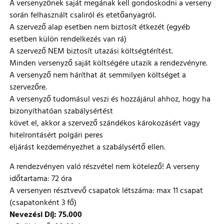
A versenyzőnek saját megának kell gondoskodni a verseny
során felhasznált csaliról és etetőanyagról.
A szervező alap esetben nem biztosít étkezét (egyéb
esetben külön rendelkezés van rá)
A szervező NEM biztosít utazási költségtérítést.
Minden versenyző saját költségére utazik a rendezvényre.
A versenyző nem háríthat át semmilyen költséget a
szervezőre.
A versenyző tudomásul veszi és hozzájárul ahhoz, hogy ha
bizonyíthatóan szabálysértést
követ el, akkor a szervező szándékos károkozásért vagy
hitelrontásért polgári peres
eljárást kezdeményezhet a szabálysértő ellen.
A rendezvényen való részvétel nem kötelező! A verseny
időtartama: 72 óra
A versenyen résztvevő csapatok létszáma: max 11 csapat
(csapatonként 3 fő)
Nevezési Díj: 75.000