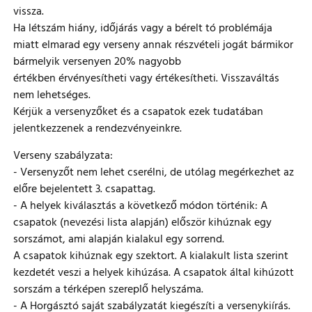
vissza.
Ha létszám hiány, időjárás vagy a bérelt tó problémája
miatt elmarad egy verseny annak részvételi jogát bármikor
bármelyik versenyen 20% nagyobb
értékben érvényesítheti vagy értékesítheti. Visszaváltás
nem lehetséges.
Kérjük a versenyzőket és a csapatok ezek tudatában
jelentkezzenek a rendezvényeinkre.
Verseny szabályzata:
- Versenyzőt nem lehet cserélni, de utólag megérkezhet az
előre bejelentett 3. csapattag.
- A helyek kiválasztás a következő módon történik: A
csapatok (nevezési lista alapján) először kihúznak egy
sorszámot, ami alapján kialakul egy sorrend.
A csapatok kihúznak egy szektort. A kialakult lista szerint
kezdetét veszi a helyek kihúzása. A csapatok által kihúzott
sorszám a térképen szereplő helyszáma.
- A Horgásztó saját szabályzatát kiegészíti a versenykiírás.