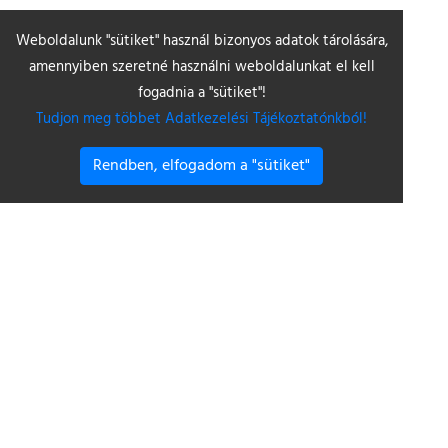
Weboldalunk "sütiket" használ bizonyos adatok tárolására,
amennyiben szeretné használni weboldalunkat el kell
fogadnia a "sütiket"!
Tudjon meg többet Adatkezelési Tájékoztatónkból!
Rendben, elfogadom a "sütiket"