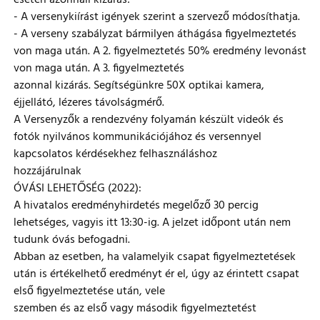
esetén azonnali kizárás!
- A versenykiírást igények szerint a szervező módosíthatja.
- A verseny szabályzat bármilyen áthágása figyelmeztetés
von maga után. A 2. figyelmeztetés 50% eredmény levonást
von maga után. A 3. figyelmeztetés
azonnal kizárás. Segítségünkre 50X optikai kamera,
éjjellátó, lézeres távolságmérő.
A Versenyzők a rendezvény folyamán készült videók és
fotók nyilvános kommunikációjához és versennyel
kapcsolatos kérdésekhez felhasználáshoz
hozzájárulnak
ÓVÁSI LEHETŐSÉG (2022):
A hivatalos eredményhirdetés megelőző 30 percig
lehetséges, vagyis itt 13:30-ig. A jelzet időpont után nem
tudunk óvás befogadni.
Abban az esetben, ha valamelyik csapat figyelmeztetések
után is értékelhető eredményt ér el, úgy az érintett csapat
első figyelmeztetése után, vele
szemben és az első vagy második figyelmeztetést