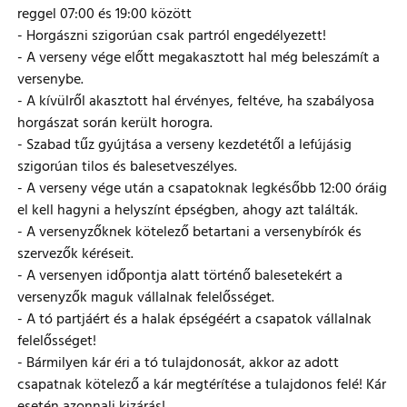
reggel 07:00 és 19:00 között
- Horgászni szigorúan csak partról engedélyezett!
- A verseny vége előtt megakasztott hal még beleszámít a
versenybe.
- A kívülről akasztott hal érvényes, feltéve, ha szabályosa
horgászat során került horogra.
- Szabad tűz gyújtása a verseny kezdetétől a lefújásig
szigorúan tilos és balesetveszélyes.
- A verseny vége után a csapatoknak legkésőbb 12:00 óráig
el kell hagyni a helyszínt épségben, ahogy azt találták.
- A versenyzőknek kötelező betartani a versenybírók és
szervezők kéréseit.
- A versenyen időpontja alatt történő balesetekért a
versenyzők maguk vállalnak felelősséget.
- A tó partjáért és a halak épségéért a csapatok vállalnak
felelősséget!
- Bármilyen kár éri a tó tulajdonosát, akkor az adott
csapatnak kötelező a kár megtérítése a tulajdonos felé! Kár