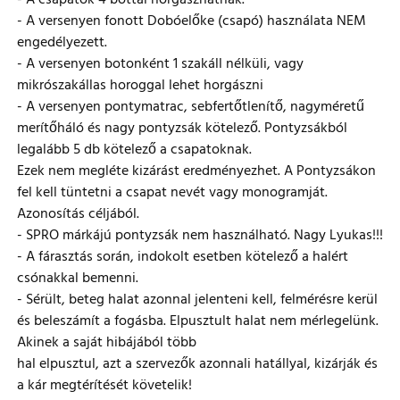
- A csapatok 4 bottal horgászhatnak.
- A versenyen fonott Dobóelőke (csapó) használata NEM
engedélyezett.
- A versenyen botonként 1 szakáll nélküli, vagy
mikrószakállas horoggal lehet horgászni
- A versenyen pontymatrac, sebfertőtlenítő, nagyméretű
merítőháló és nagy pontyzsák kötelező. Pontyzsákból
legalább 5 db kötelező a csapatoknak.
Ezek nem megléte kizárást eredményezhet. A Pontyzsákon
fel kell tüntetni a csapat nevét vagy monogramját.
Azonosítás céljából.
- SPRO márkájú pontyzsák nem használható. Nagy Lyukas!!!
- A fárasztás során, indokolt esetben kötelező a halért
csónakkal bemenni.
- Sérült, beteg halat azonnal jelenteni kell, felmérésre kerül
és beleszámít a fogásba. Elpusztult halat nem mérlegelünk.
Akinek a saját hibájából több
hal elpusztul, azt a szervezők azonnali hatállyal, kizárják és
a kár megtérítését követelik!