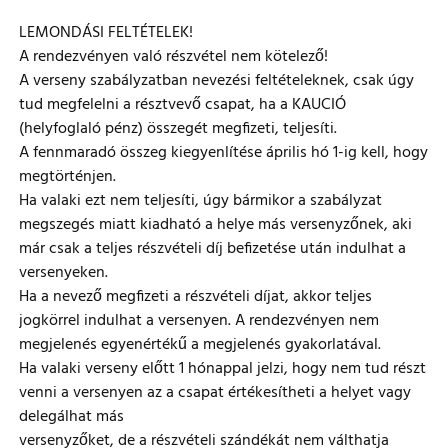
LEMONDÁSI FELTÉTELEK!
A rendezvényen való részvétel nem kötelező!
A verseny szabályzatban nevezési feltételeknek, csak úgy
tud megfelelni a résztvevő csapat, ha a KAUCIÓ
(helyfoglaló pénz) összegét megfizeti, teljesíti.
A fennmaradó összeg kiegyenlítése április hó 1-ig kell, hogy
megtörténjen.
Ha valaki ezt nem teljesíti, úgy bármikor a szabályzat
megszegés miatt kiadható a helye más versenyzőnek, aki
már csak a teljes részvételi díj befizetése után indulhat a
versenyeken.
Ha a nevező megfizeti a részvételi díjat, akkor teljes
jogkörrel indulhat a versenyen. A rendezvényen nem
megjelenés egyenértékű a megjelenés gyakorlatával.
Ha valaki verseny előtt 1 hónappal jelzi, hogy nem tud részt
venni a versenyen az a csapat értékesítheti a helyet vagy
delegálhat más
versenyzőket, de a részvételi szándékát nem válthatja