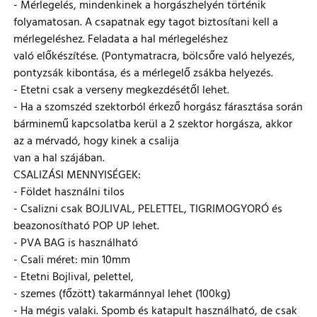
- Mérlegelés, mindenkinek a horgászhelyén történik
folyamatosan. A csapatnak egy tagot biztosítani kell a
mérlegeléshez. Feladata a hal mérlegeléshez
való előkészítése. (Pontymatracra, bölcsőre való helyezés,
pontyzsák kibontása, és a mérlegelő zsákba helyezés.
- Etetni csak a verseny megkezdésétől lehet.
- Ha a szomszéd szektorból érkező horgász fárasztása során
bárminemű kapcsolatba kerül a 2 szektor horgásza, akkor
az a mérvadó, hogy kinek a csalija
van a hal szájában.
CSALIZÁSI MENNYISÉGEK:
- Földet használni tilos
- Csalizni csak BOJLIVAL, PELETTEL, TIGRIMOGYORÓ és
beazonosítható POP UP lehet.
- PVA BAG is használható
- Csali méret: min 10mm
- Etetni Bojlival, pelettel,
- szemes (főzött) takarmánnyal lehet (100kg)
- Ha mégis valaki. Spomb és katapult használható, de csak