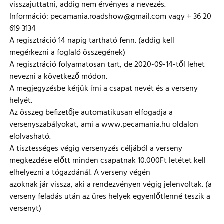
visszajuttatni, addig nem érvényes a nevezés.
Információ: pecamania.roadshow@gmail.com vagy + 36 20
619 3134
A regisztráció 14 napig tartható fenn. (addig kell
megérkezni a foglaló összegének)
A regisztráció folyamatosan tart, de 2020-09-14-től lehet
nevezni a következő módon.
A megjegyzésbe kérjük írni a csapat nevét és a verseny
helyét.
Az összeg befizetője automatikusan elfogadja a
versenyszabályokat, ami a www.pecamania.hu oldalon
elolvasható.
A tisztességes végig versenyzés céljából a verseny
megkezdése előtt minden csapatnak 10.000Ft letétet kell
elhelyezni a tógazdánál. A verseny végén
azoknak jár vissza, aki a rendezvényen végig jelenvoltak. (a
verseny feladás után az üres helyek egyenlőtlenné teszik a
versenyt)